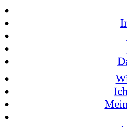
I
D
W
Ic
Mein