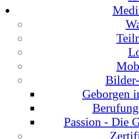
Medi
Wa
Teil
L
Mobi
Bilde
Geborgen i
Berufung
Passion - Die 
Zertif