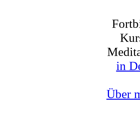
Fortb
Kurs
Medita
in D
Über 