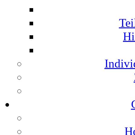
Te
Hi
Indivi
H