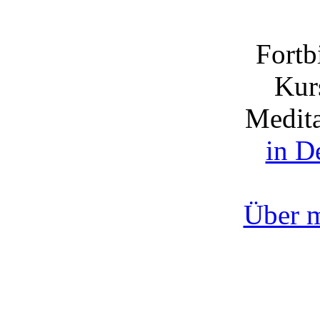
Fortb
Kurs
Medita
in D
Über 