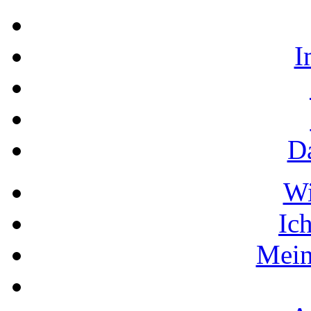
I
D
W
Ic
Mein