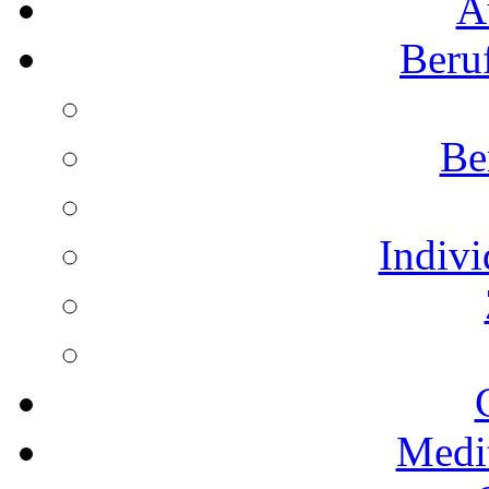
A
Beru
Be
Indivi
Medi