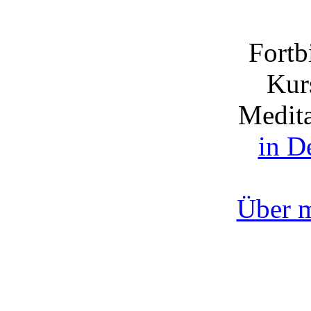
Fortb
Kurs
Medita
in D
Über 