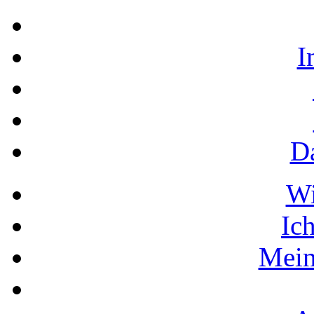
I
D
W
Ic
Mein