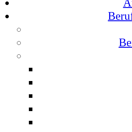
A
Beru
Be