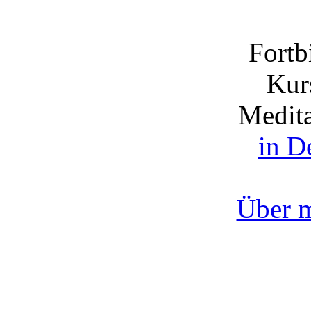
Fortb
Kurs
Medita
in D
Über 