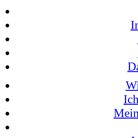
I
D
W
Ic
Mein