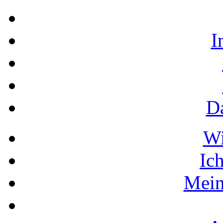
I
D
W
Ic
Mein