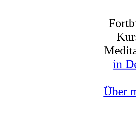
Fortb
Kurs
Medita
in D
Über 